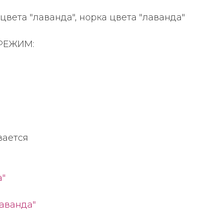
ета "лаванда", норка цвета "лаванда"
РЕЖИМ:
вается
а"
аванда"