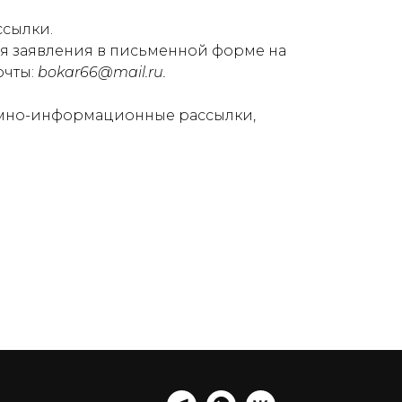
ссылки.
я заявления в письменной форме на
очты:
bokar66@mail.ru.
ламно-информационные рассылки,