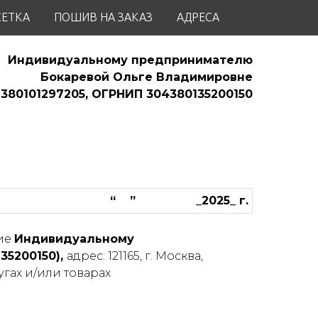
СЕТКА
ПОШИВ НА ЗАКАЗ
АДРЕСА
Индивидуальному предпринимателю
Бокаревой Ольге Владимировне
380101297205, ОГРНИП 304380135200150
“ ” _2025_ г.
сие
Индивидуальному
35200150),
адрес: 121165, г. Москва,
гах и/или товарах