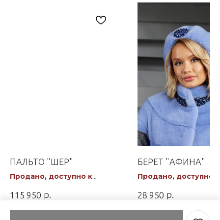
ПАЛЬТО "ШЕР"
БЕРЕТ "АФИНА"
Продано, доступно к
Продано, доступно к
заказу
заказу
р.
р.
115 950
28 950
Out of stock
Out of stock