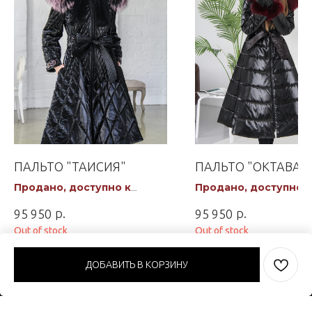
ПАЛЬТО "ТАИСИЯ"
ПАЛЬТО "ОКТАВА"
Продано, доступно к
Продано, доступно к
заказу
пошиву на заказ
р.
р.
95 950
95 950
Out of stock
Out of stock
ДОБАВИТЬ В КОРЗИНУ
Tilda
Made on