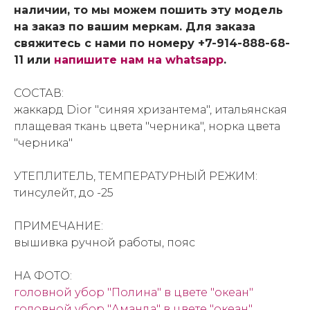
наличии, то мы можем пошить эту модель
на заказ по вашим меркам. Для заказа
свяжитесь с нами по номеру +7-914-888-68-
11 или
напишите нам на whatsapp
.
СОСТАВ:
жаккард Dior "синяя хризантема", итальянская
плащевая ткань цвета "черника", норка цвета
"черника"
УТЕПЛИТЕЛЬ, ТЕМПЕРАТУРНЫЙ РЕЖИМ:
тинсулейт, до -25
ПРИМЕЧАНИЕ:
вышивка ручной работы, пояс
НА ФОТО:
головной убор "Полина" в цвете "океан"
головной убор "Аманда" в цвете "океан"