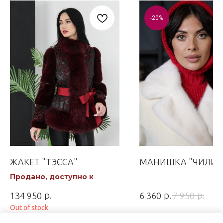
-20%
ЖАКЕТ "ТЭССА"
МАНИШКА "ЧИЛИ"
Продано, доступно к
заказу
р.
р.
р.
134 950
6 360
7 950
Out of stock