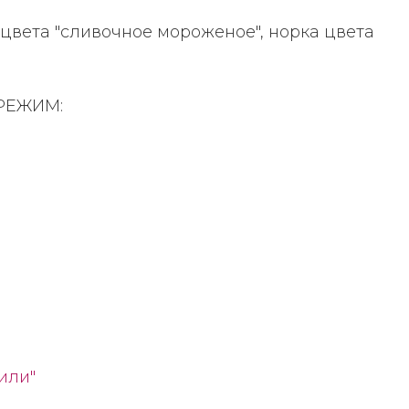
вета "сливочное мороженое", норка цвета
РЕЖИМ:
или"