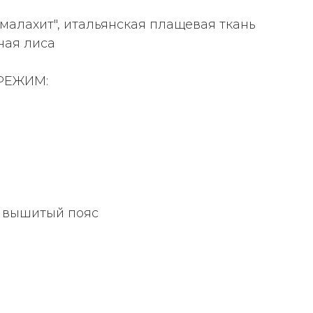
алахит", итальянская плащевая ткань
ная лиса
РЕЖИМ:
 вышитый пояс