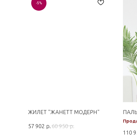
-5%
ЖИЛЕТ "ЖАНЕТТ МОДЕРН"
ПАЛЬ
Прода
р.
р.
57 902
60 950
110 9