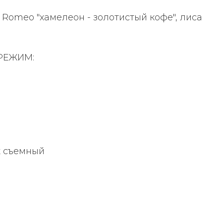
 Romeo "хамелеон - золотистый кофе", лиса
РЕЖИМ:
х съемный