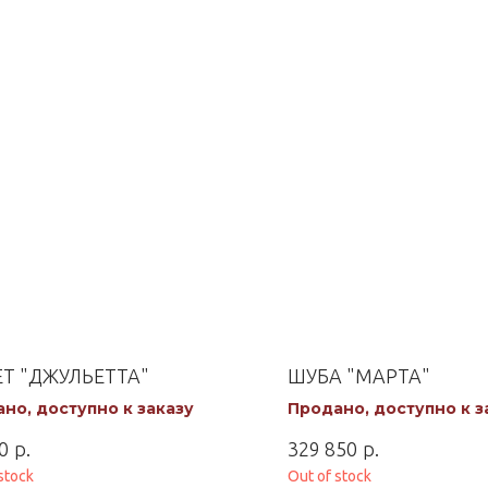
Т "ДЖУЛЬЕТТА"
ШУБА "МАРТА"
но, доступно к заказу
Продано, доступно к з
р.
р.
0
329 850
stock
Out of stock