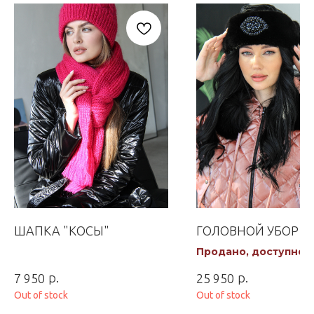
ШАПКА "КОСЫ"
ГОЛОВНОЙ УБОР "
Продано, доступно к
заказу
р.
р.
7 950
25 950
Out of stock
Out of stock