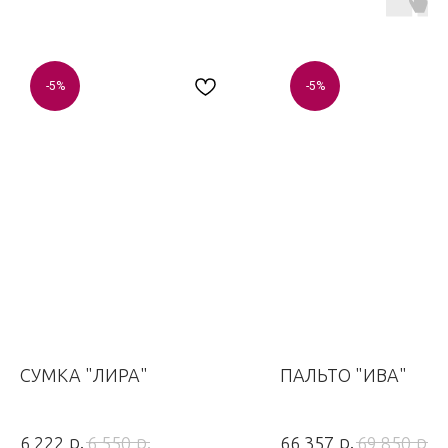
-5%
-5%
СУМКА "ЛИРА"
ПАЛЬТО "ИВА"
р.
р.
р.
р.
6 222
6 550
66 357
69 850