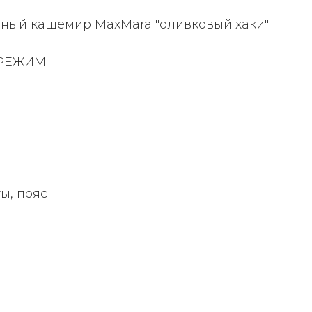
льный кашемир MaxMara "оливковый хаки"
РЕЖИМ:
ы, пояс