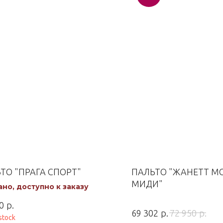
ТО "ПРАГА СПОРТ"
ПАЛЬТО "ЖАНЕТТ М
МИДИ"
но, доступно к заказу
р.
0
р.
р.
69 302
72 950
stock